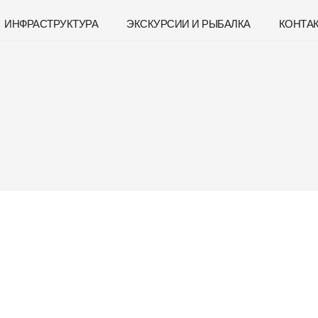
ИНФРАСТРУКТУРА
ЭКСКУРСИИ И РЫБАЛКА
КОНТА
1:00 и ждет вас на вкусные завтраки, обеды и ужины
ы отдыха «Сан Сити
Январь, 2023