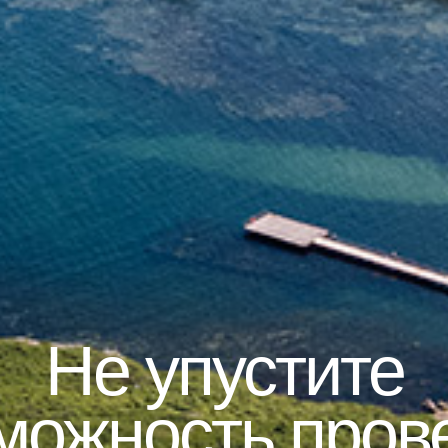
Не упустите
можность пров